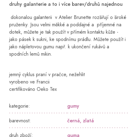
druhy galanterie a to i více barev/druhů najednou
dokonalou galanterii v Atelier Brunette rozšiřují o široké
pruženky. Jsou velmi měkké a poddajné a příjemné na
dotek, můžete je tak použít v přímém kontaktu kůže -
jako pásek k sukni, ke spodnímu prádlu. Můžete použít i
jako nápletovou gumu např. k ukončení rukávů a
spodních lemů mikin.
jemný cyklus praní v pračce, nežehlit
vyrobeno ve Francii
certifikováno Oeko Tex
kategorie
:
gumy
barevnost
:
černá
,
zlatá
druh zboží
:
guma