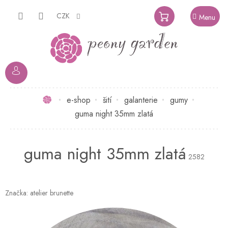
Přejít
na
CZK
NÁKUPNÍ
obsah
KOŠÍK
Domů
e-shop
šití
galanterie
gumy
guma night 35mm zlatá
guma night 35mm zlatá
2582
Značka:
atelier brunette