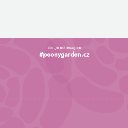
Z
á
sledujte náš instagram
p
#peonygarden.cz
a
t
í