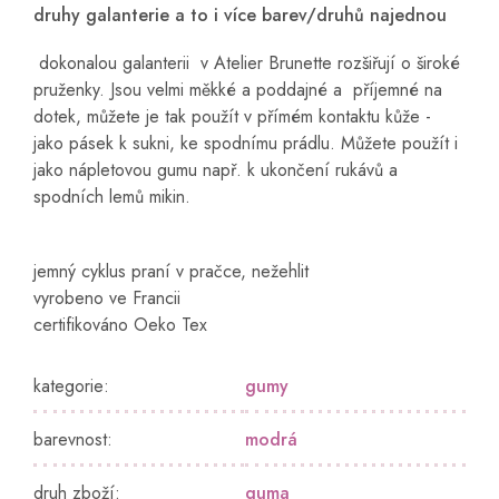
druhy galanterie a to i více barev/druhů najednou
dokonalou galanterii v Atelier Brunette rozšiřují o široké
pruženky. Jsou velmi měkké a poddajné a příjemné na
dotek, můžete je tak použít v přímém kontaktu kůže -
jako pásek k sukni, ke spodnímu prádlu. Můžete použít i
jako nápletovou gumu např. k ukončení rukávů a
spodních lemů mikin.
jemný cyklus praní v pračce, nežehlit
vyrobeno ve Francii
certifikováno Oeko Tex
kategorie
:
gumy
barevnost
:
modrá
druh zboží
:
guma