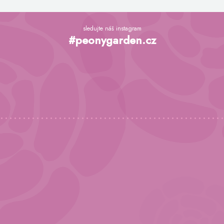
Z
á
sledujte náš instagram
p
#peonygarden.cz
a
t
í