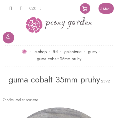
Přejít
na
CZK
NÁKUPNÍ
obsah
KOŠÍK
Domů
e-shop
šití
galanterie
gumy
guma cobalt 35mm pruhy
guma cobalt 35mm pruhy
2592
Značka:
atelier brunette