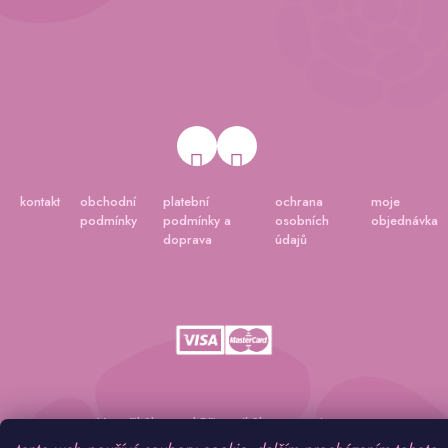
kontakt
obchodní
platební
ochrana
moje
podmínky
podmínky a
osobních
objednávka
doprava
údajů
Vytvořil Shoptet
|
Připravil Shoptetnamiru.cz