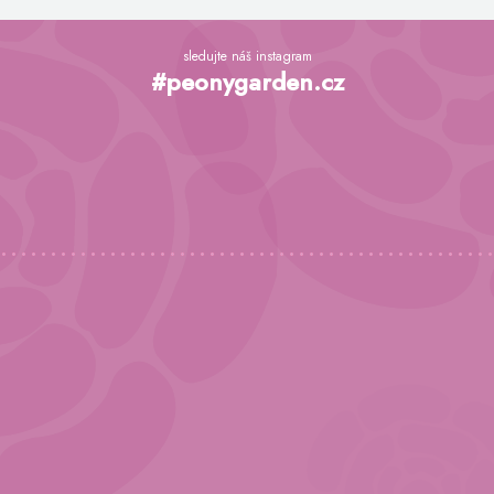
Z
á
sledujte náš instagram
p
#peonygarden.cz
a
t
í