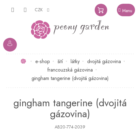
Přejít
na
CZK
NÁKUPNÍ
obsah
KOŠÍK
Domů
e-shop
šití
látky
dvojitá gázovina
francouzská gázovina
gingham tangerine (dvojitá gázovina)
gingham tangerine (dvojitá
gázovina)
AB20-774-2039