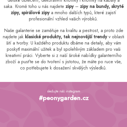
dětské oblečení, dekorativní knoflíky i knoflíky na kabáty a
u
saka. Kromě toho u nás najdete
zipy
–
zipy na bundy, skryté
zipy, spirálové zipy
a mnoho dalších typů, které zajistí
profesionální vzhled vašich výrobků.
Naše galanterie se zaměřuje na kvalitu a pestrost, a proto zde
najdete jak
klasické produkty, tak nejnovější trendy
v oblasti
šití a tvorby. U každého produktu dbáme na detaily, aby vám
poskytl maximální užitek a byl spolehlivým základem pro vaši
kreativní práci. Vyberte si z naší široké nabídky galanterního
zboží a pusťte se do tvoření s jistotou, že máte po ruce vše,
co potřebujete k dosažení skvělých výsledků.
Z
á
sledujte náš instagram
p
#peonygarden.cz
a
t
í