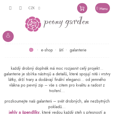
Přejít
na
CZK
NÁKUPNÍ
obsah
KOŠÍK
Domů
e-shop
šití
galanterie
každý drobný doplněk má moc rozjasnit celý projekt…
galanterie je sbírka nástrojů a detailů, které spojují nitě i vrstvy
látky, drží tvary a dodávají finální eleganci... od jemného
vlákna po pevný zip – vše s citem pro kvalitu a radost z
tvoření…
prozkoumejte naši galanterii – svět drobných, ale nezbytných
pokladů…
jehly a špendlíky
, které vedou každý steh s přesností a