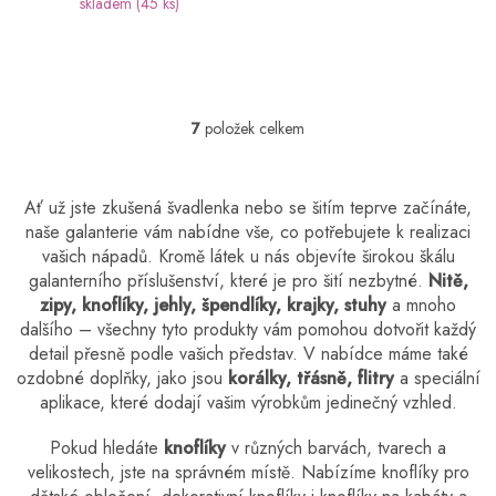
skladem
(45 ks)
7
položek celkem
O
v
l
á
Ať už jste zkušená švadlenka nebo se šitím teprve začínáte,
d
naše galanterie vám nabídne vše, co potřebujete k realizaci
a
vašich nápadů. Kromě látek u nás objevíte širokou škálu
c
galanterního příslušenství, které je pro šití nezbytné.
Nitě,
í
p
zipy, knoflíky, jehly, špendlíky, krajky, stuhy
a mnoho
r
dalšího – všechny tyto produkty vám pomohou dotvořit každý
v
detail přesně podle vašich představ. V nabídce máme také
k
ozdobné doplňky, jako jsou
korálky, třásně, flitry
a speciální
y
aplikace, které dodají vašim výrobkům jedinečný vzhled.
v
ý
Pokud hledáte
knoflíky
v různých barvách, tvarech a
p
velikostech, jste na správném místě. Nabízíme knoflíky pro
i
s