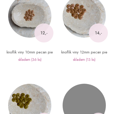
p
i
s
p
r
o
12,-
14,-
d
u
k
knoflík viny 10mm pecan pie
knoflík viny 12mm pecan pie
t
skladem
(36 ks)
skladem
(13 ks)
ů