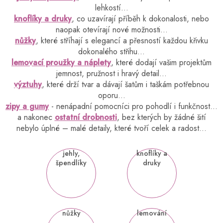
lehkostí…
knoflíky a druky
, co uzavírají příběh k dokonalosti, nebo
naopak otevírají nové možnosti…
nůžky
, které stříhají s elegancí a přesností každou křivku
dokonalého střihu…
lemovací proužky a náplety
, které dodají vašim projektům
jemnost, pružnost i hravý detail…
výztuhy
, které drží tvar a dávají šatům i taškám potřebnou
oporu…
zipy a gumy
- nenápadní pomocníci pro pohodlí i funkčnost…
a nakonec
ostatní drobnosti
, bez kterých by žádné šití
nebylo úplné – malé detaily, které tvoří celek a radost…
jehly,
knoflíky a
špendlíky
druky
nůžky
lemování