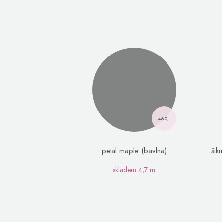
460,-
petal maple (bavlna)
šik
skladem
4,7 m