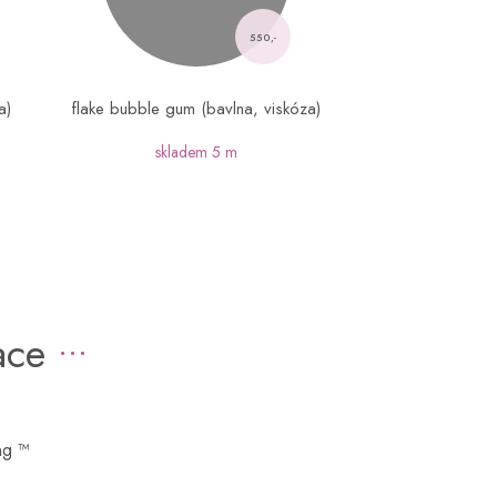
550,-
a)
flake bubble gum (bavlna, viskóza)
skladem
5 m
ace
g ™ ️