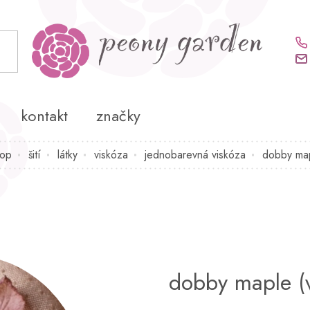
kontakt
značky
hop
šití
látky
viskóza
jednobarevná viskóza
dobby map
dobby maple (v