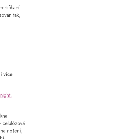
ertifikací
zován tak,
i více
 night,
ákna
– celulózová
 na nošení,
cká