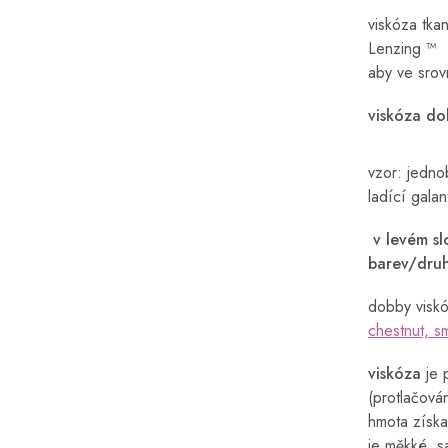
viskóza tka
Lenzing ™ ️
aby ve srov
viskóza do
vzor: jedn
ladící gala
v levém sl
barev/dru
dobby viskó
chestnut, s
viskóza
je 
(protlačová
hmota získa
je měkké, s