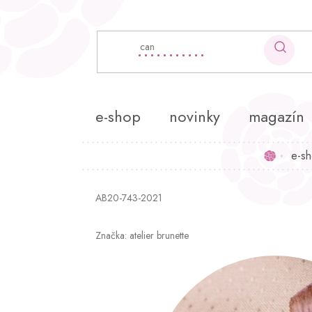
Přejít
na
obsah
e-shop
novinky
magazín
e-s
Domů
AB20-743-2021
Značka:
atelier brunette