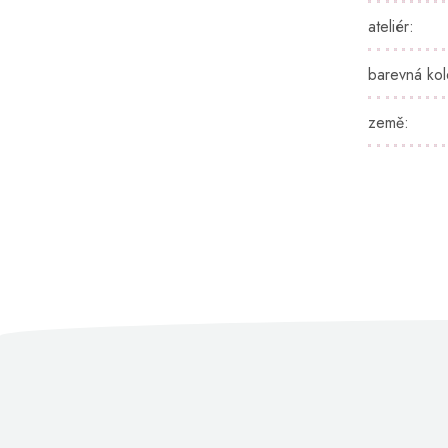
ateliér
:
barevná ko
země
: