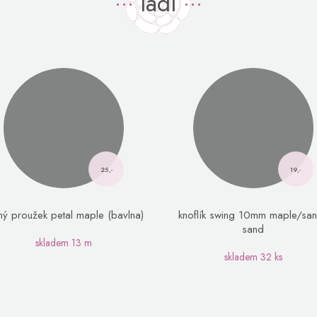
ladí
25,-
19,-
mý proužek petal maple (bavlna)
knoflík swing 10mm maple/sa
sand
skladem
13 m
skladem
32 ks