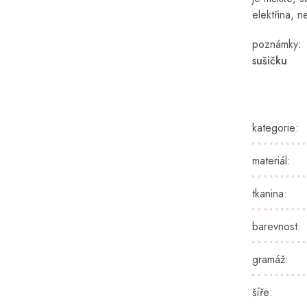
elektřina, n
poznámky
sušičku
kategorie
:
materiál
:
tkanina
:
barevnost
:
gramáž
:
šíře
: