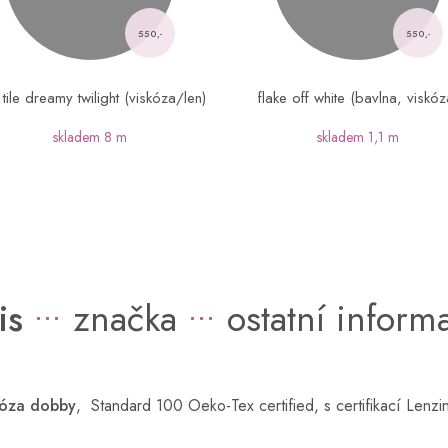
550,-
550,-
le tile dreamy twilight (viskóza/len)
flake off white (bavlna, viskóz
skladem
8 m
skladem
1,1 m
is
značka
ostatní inform
óza
dobby
, Standard 100 Oeko-Tex certified, s certifikací Lenzin