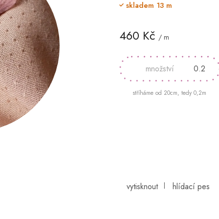
skladem
13 m
460 Kč
/ m
Měrná
cena:
stříháme od 20cm, tedy 0,2m