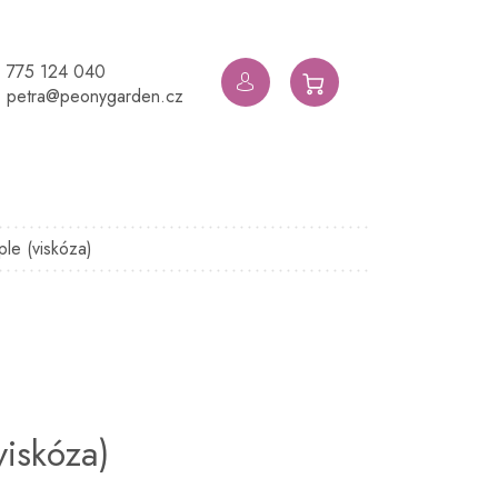
775 124 040
NÁKUPNÍ
petra@peonygarden.cz
KOŠÍK
le (viskóza)
iskóza)