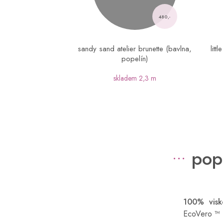
480,-
sandy sand atelier brunette (bavlna,
litt
popelín)
skladem
2,3 m
pop
100% visk
EcoVero ™