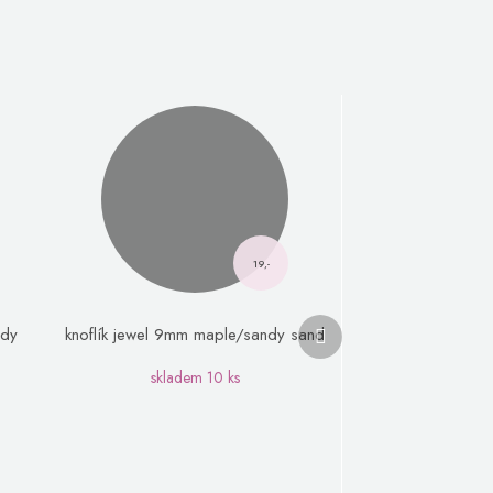
19,-
Další
ndy
knoflík jewel 9mm maple/sandy sand
produkt
skladem
10 ks