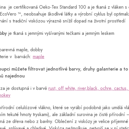
nina je certifikovaná Oeko-Tex Standard 100 a je tkaná z vláken s c
 EcoVero ™, neobsahuje škodlivé látky a výrobní cyklus byl optimali
nání s tradiční viskózou výrazně snížil dopad na životní prostředí
bby
je tkaná s jemnými vyšívanými tečkami a jemným leskem
obarevná maple, dobby
nterie v barvách:
maple
oupci můžete filtrovat jednotlivé barvy, druhy galanterie a to 
hů najednou
za je dostupná i v barvě
rust, off white, river,black, ochre, cactus,
mokey
přírodní celulózové vlákno, které se vyrábí podobně jako umělá vl
ním tekuté hmoty tryskami), ale základní surovina je čistě přírodní 
ná ze dřeva nebo z bavlny. Oblečení z viskózy je velice příjemné
avé, splývavé a chladivé. Viskóza nežmolkuje, netvoří se v ní stati