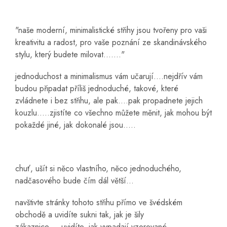
"naše moderní, minimalistické střihy jsou tvořeny pro vaši
kreativitu a radost, pro vaše poznání ze skandinávského
stylu, který budete milovat......."
jednoduchost a minimalismus vám učarují....nejdřív vám
budou připadat příliš jednoduché, takové, které
zvládnete i bez střihu, ale pak....pak propadnete jejich
kouzlu.....zjistíte co všechno můžete měnit, jak mohou být
pokaždé jiné, jak dokonalé jsou.....
chuť, ušít si něco vlastního, něco jednoduchého,
nadčasového bude čím dál větší...
navštivte stránky tohoto střihu přímo ve švédském
obchodě a uvidíte sukni tak, jak je šily
zákaznice.....uvidíte, jak vypadají vzorované,