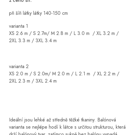
z čeho šít:
při šíři látky látky 140-150 cm
varianta 1
XS 2.6 m / S 2.7m/ M 2.8 m / L 3.0 m
/ XL 3.2 m /
2XL 3.3 m / 3XL 3.4 m
varianta 2
XS 2.0 m / S 2.0m/ M 2.0 m / L 2.1 m / XL 2.2 m /
2XL 2.3 m / 3XL 2.4 m
Ideální jsou lehké až středně těžké tkaniny. Balónová
varianta se nejlépe hodí k látce s určitou strukturou, která
drží balónový tvar, zatímco sukně bez balónu vypadá