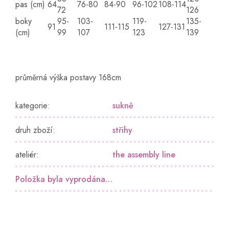
pas (cm)
64
76-80
84-90
96-102
108-114
72
126
boky
95-
103-
119-
135-
91
111-115
127-131
(cm)
99
107
123
139
průměrná výška postavy 168cm
kategorie
:
sukně
druh zboží
:
střihy
ateliér
:
the assembly line
Položka byla vyprodána…