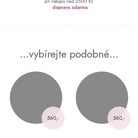
při nákupu nad 2500 Kč
doprava zdarma
...vybírejte podobné...
560,-
560,-