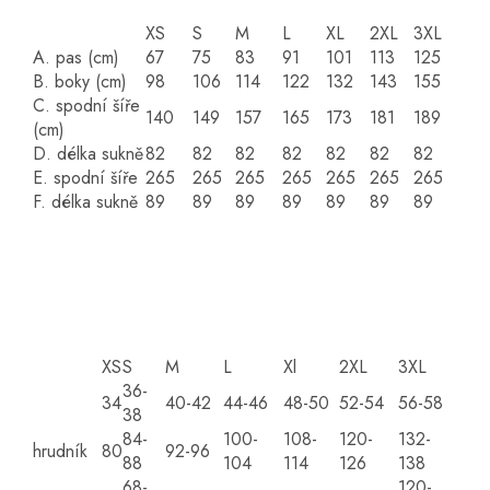
XS
S
M
L
XL
2XL
3XL
A. pas (cm)
67
75
83
91
101
113
125
B. boky (cm)
98
106
114
122
132
143
155
C. spodní šíře
140
149
157
165
173
181
189
(cm)
D. délka sukně
82
82
82
82
82
82
82
E. spodní šíře
265
265
265
265
265
265
265
F. délka sukně
89
89
89
89
89
89
89
XS
S
M
L
Xl
2XL
3XL
36-
34
40-42
44-46
48-50
52-54
56-58
38
84-
100-
108-
120-
132-
hrudník
80
92-96
88
104
114
126
138
68-
120-