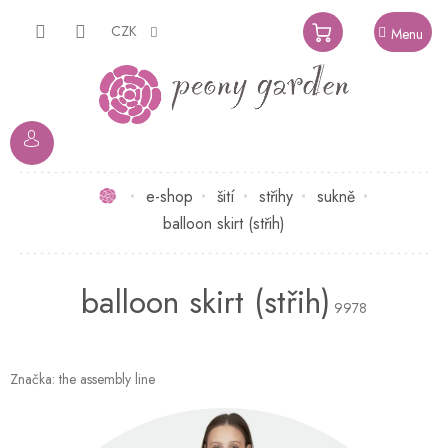
Přejít
na
CZK
NÁKUPNÍ
obsah
KOŠÍK
Domů
e-shop
šití
střihy
sukně
balloon skirt (střih)
balloon skirt (střih)
9978
Značka:
the assembly line