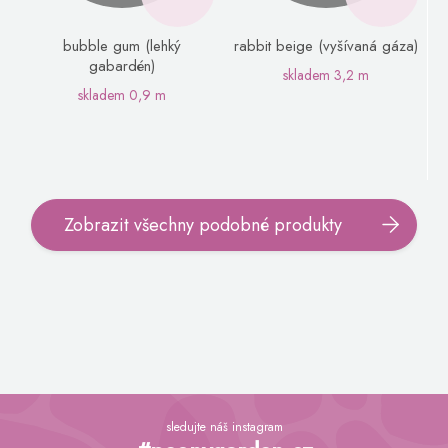
bubble gum (lehký
rabbit beige (vyšívaná gáza)
gabardén)
skladem
3,2 m
skladem
0,9 m
Zobrazit všechny podobné produkty
Z
á
sledujte náš instagram
p