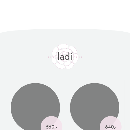
ladí
560,-
640,-