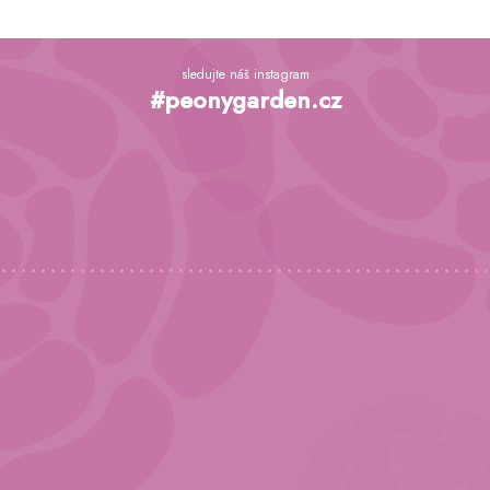
Z
á
sledujte náš instagram
p
#peonygarden.cz
a
t
í