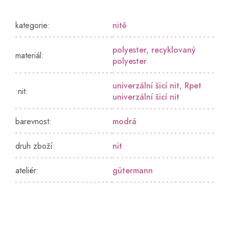
kategorie
:
nitě
polyester
,
recyklovaný
materiál
:
polyester
univerzální šicí nit
,
Rpet
•nit
:
univerzální šicí nit
barevnost
:
modrá
druh zboží
:
nit
ateliér
:
gütermann