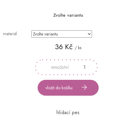
Zvolte variantu
materiál
36 Kč
/ ks
Měrná
cena:
vložit do košíku