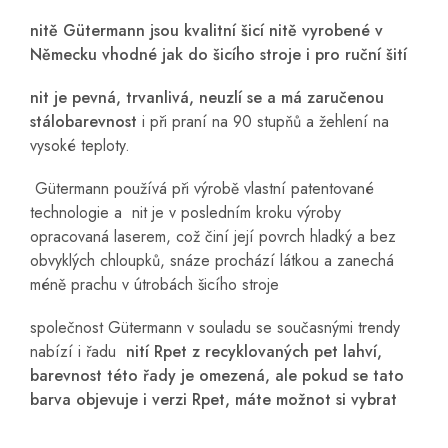
nitě Gütermann jsou kvalitní šicí nitě vyrobené v
Německu vhodné jak do šicího stroje i pro ruční šití
nit je pevná, trvanlivá, neuzlí se a má zaručenou
stálobarevnost
i při praní na 90 stupňů a žehlení na
vysoké teploty.
Gütermann používá při výrobě vlastní patentované
technologie a nit je v posledním kroku výroby
opracovaná laserem, což činí její povrch hladký a bez
obvyklých chloupků, snáze prochází látkou a zanechá
méně prachu v útrobách šicího stroje
společnost Gütermann v souladu se současnými trendy
nabízí i řadu
nití Rpet z recyklovaných pet lahví,
barevnost této řady je omezená, ale pokud se tato
barva objevuje i verzi Rpet, máte možnot si vybrat