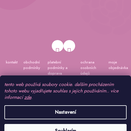
kontakt
obchodní
platební
ochrana
moje
podmínky
podmínky a
osobních
objednávka
doprava
údajů
tento web používá soubory cookie. dalším procházením
tohoto webu vyjadřujete souhlas s jejich používáním.. více
informací
zde
.
Nastavení
Vytvořil Shoptet
|
Připravil Shoptetnamiru.cz
Souhlasím