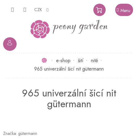
Přejít
na
CZK
NÁKUPNÍ
obsah
KOŠÍK
Domů
e-shop
šití
nitě
965 univerzální šicí nit gütermann
965 univerzální šicí nit
gütermann
Značka:
gütermann