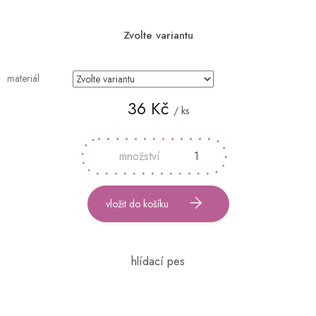
Zvolte variantu
materiál
36 Kč
/ ks
Měrná
cena:
vložit do košíku