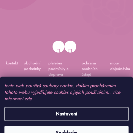
kontakt
obchodní
platební
ochrana
moje
podmínky
podmínky a
osobních
objednávka
doprava
údajů
tento web používá soubory cookie. dalším procházením
tohoto webu vyjadřujete souhlas s jejich používáním.. více
informací
zde
.
Nastavení
Vytvořil Shoptet
|
Připravil Shoptetnamiru.cz
Souhlasím