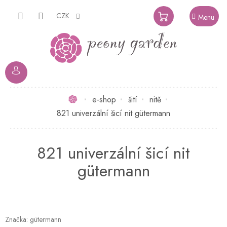
Přejít
na
CZK
NÁKUPNÍ
obsah
KOŠÍK
Domů
e-shop
šití
nitě
821 univerzální šicí nit gütermann
821 univerzální šicí nit
gütermann
Značka:
gütermann