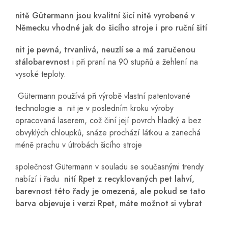
nitě Gütermann jsou kvalitní šicí nitě vyrobené v
Německu vhodné jak do šicího stroje i pro ruční šití
nit je pevná, trvanlivá, neuzlí se a má zaručenou
stálobarevnost
i při praní na 90 stupňů a žehlení na
vysoké teploty.
Gütermann používá při výrobě vlastní patentované
technologie a nit je v posledním kroku výroby
opracovaná laserem, což činí její povrch hladký a bez
obvyklých chloupků, snáze prochází látkou a zanechá
méně prachu v útrobách šicího stroje
společnost Gütermann v souladu se současnými trendy
nabízí i řadu
nití Rpet z recyklovaných pet lahví,
barevnost této řady je omezená, ale pokud se tato
barva objevuje i verzi Rpet, máte možnot si vybrat