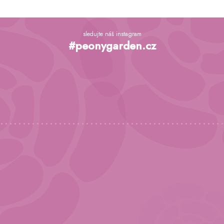
Z
á
sledujte náš instagram
p
#peonygarden.cz
a
t
í