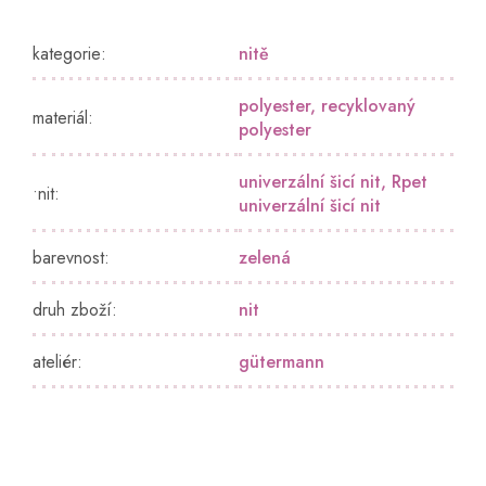
kategorie
:
nitě
polyester
,
recyklovaný
materiál
:
polyester
univerzální šicí nit
,
Rpet
•nit
:
univerzální šicí nit
barevnost
:
zelená
druh zboží
:
nit
ateliér
:
gütermann