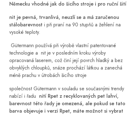
Německu vhodné jak do šicího stroje i pro ruční šití
nit je pevná, trvanlivá, neuzlí se a má zaručenou
stálobarevnost
i při praní na 90 stupňů a žehlení na
vysoké teploty.
Gütermann používá při výrobě vlastní patentované
technologie a nit je v posledním kroku výroby
opracovaná laserem, což činí její povrch hladký a bez
obvyklých chloupků, snáze prochází látkou a zanechá
méně prachu v útrobách šicího stroje
společnost Gütermann v souladu se současnými trendy
nabízí i řadu
nití Rpet z recyklovaných pet lahví,
barevnost této řady je omezená, ale pokud se tato
barva objevuje i verzi Rpet, máte možnot si vybrat