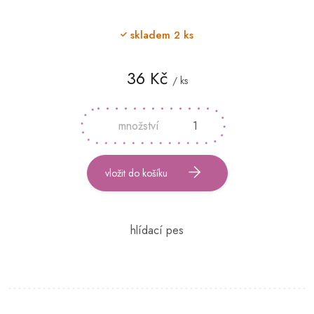
skladem
2 ks
36 Kč
/ ks
Měrná
cena:
vložit do košíku