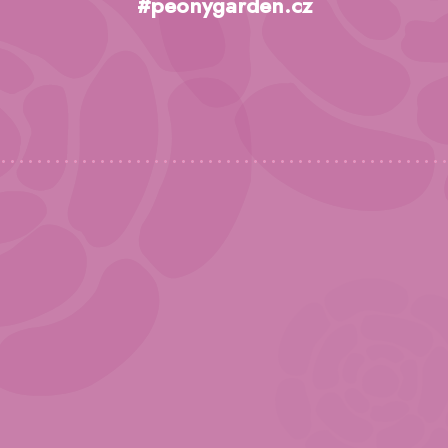
p
#peonygarden.cz
a
t
í