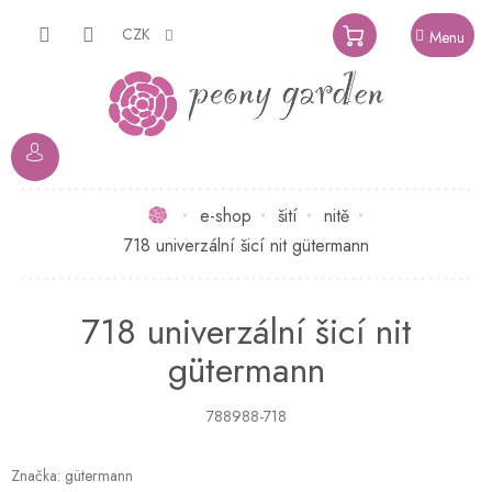
Přejít
na
CZK
NÁKUPNÍ
obsah
KOŠÍK
Domů
e-shop
šití
nitě
718 univerzální šicí nit gütermann
718 univerzální šicí nit
gütermann
788988-718
Značka:
gütermann