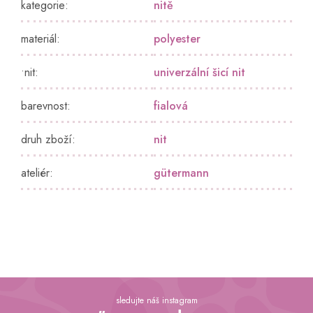
kategorie
:
nitě
materiál
:
polyester
•nit
:
univerzální šicí nit
barevnost
:
fialová
druh zboží
:
nit
ateliér
:
gütermann
Z
á
sledujte náš instagram