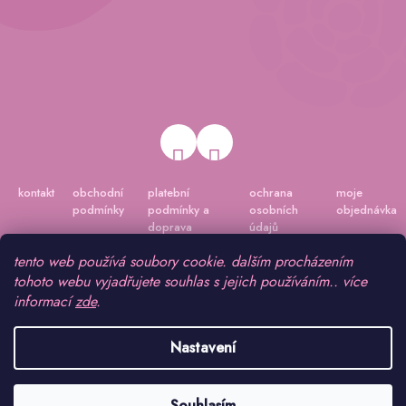
kontakt
obchodní
platební
ochrana
moje
podmínky
podmínky a
osobních
objednávka
doprava
údajů
tento web používá soubory cookie. dalším procházením
tohoto webu vyjadřujete souhlas s jejich používáním.. více
informací
zde
.
Nastavení
Vytvořil Shoptet
|
Připravil Shoptetnamiru.cz
Souhlasím