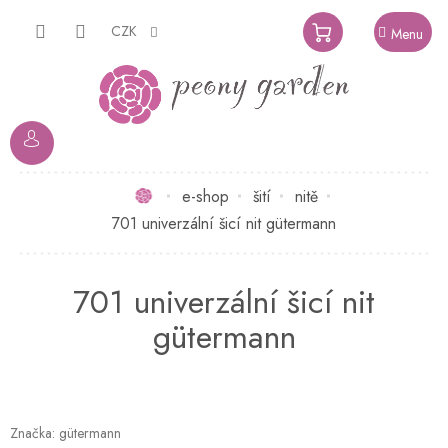
Přejít
na
CZK
NÁKUPNÍ
obsah
KOŠÍK
Domů
e-shop
šití
nitě
701 univerzální šicí nit gütermann
701 univerzální šicí nit
gütermann
Značka:
gütermann