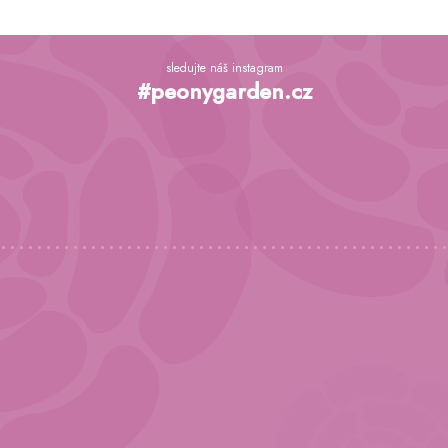
Z
á
sledujte náš instagram
p
#peonygarden.cz
a
t
í