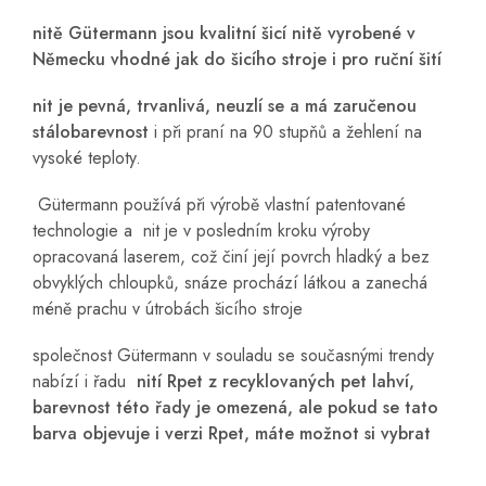
nitě Gütermann jsou kvalitní šicí nitě vyrobené v
Německu vhodné jak do šicího stroje i pro ruční šití
nit je pevná, trvanlivá, neuzlí se a má zaručenou
stálobarevnost
i při praní na 90 stupňů a žehlení na
vysoké teploty.
Gütermann používá při výrobě vlastní patentované
technologie a nit je v posledním kroku výroby
opracovaná laserem, což činí její povrch hladký a bez
obvyklých chloupků, snáze prochází látkou a zanechá
méně prachu v útrobách šicího stroje
společnost Gütermann v souladu se současnými trendy
nabízí i řadu
nití Rpet z recyklovaných pet lahví,
barevnost této řady je omezená, ale pokud se tato
barva objevuje i verzi Rpet, máte možnot si vybrat