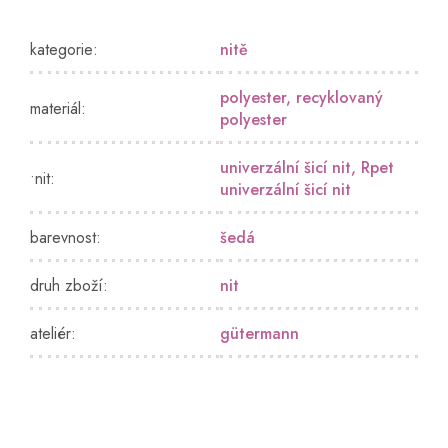
kategorie
:
nitě
polyester
,
recyklovaný
materiál
:
polyester
univerzální šicí nit
,
Rpet
•nit
:
univerzální šicí nit
barevnost
:
šedá
druh zboží
:
nit
ateliér
:
gütermann