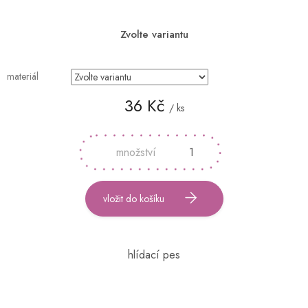
Zvolte variantu
materiál
36 Kč
/ ks
Měrná
cena:
vložit do košíku