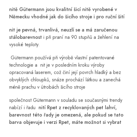
nitě Gütermann jsou kvalitní šicí nitě vyrobené v
Německu vhodné jak do šicího stroje i pro ruční šití
nit je pevná, trvanlivá, neuzlí se a má zaručenou
stálobarevnost
i při praní na 90 stupňů a žehlení na
vysoké teploty.
Gütermann používá při výrobě vlastní patentované
technologie a nit je v posledním kroku výroby
opracovaná laserem, což činí její povrch hladký a bez
obvyklých chloupků, snáze prochází látkou a zanechá
méně prachu v útrobách šicího stroje
společnost Gütermann v souladu se současnými trendy
nabízí i řadu
nití Rpet z recyklovaných pet lahví,
barevnost této řady je omezená, ale pokud se tato
barva objevuje i verzi Rpet, máte možnot si vybrat