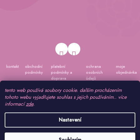
kontakt
obchodní
platební
ochrana
moje
podmínky
podmínky a
osobních
objednávka
doprava
údajů
tento web používá soubory cookie. dalším procházením
tohoto webu vyjadřujete souhlas s jejich používáním.. více
informací
zde
.
Nastavení
Vytvořil Shoptet
|
Připravil Shoptetnamiru.cz
Souhlasím