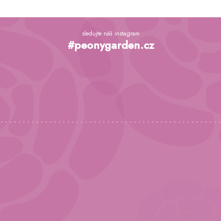
Z
á
sledujte náš instagram
p
#peonygarden.cz
a
t
í