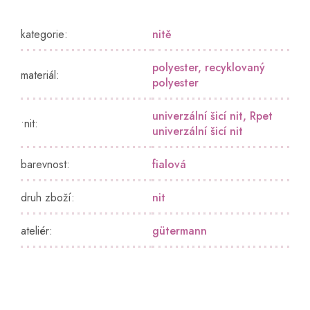
kategorie
:
nitě
polyester
,
recyklovaný
materiál
:
polyester
univerzální šicí nit
,
Rpet
•nit
:
univerzální šicí nit
barevnost
:
fialová
druh zboží
:
nit
ateliér
:
gütermann