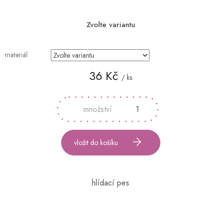
Zvolte variantu
materiál
36 Kč
/ ks
Měrná
cena:
vložit do košíku