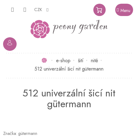
Přejít
na
CZK
NÁKUPNÍ
obsah
KOŠÍK
Domů
e-shop
šití
nitě
512 univerzální šicí nit gütermann
512 univerzální šicí nit
gütermann
Značka:
gütermann