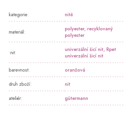
kategorie
:
nitě
polyester
,
recyklovaný
materiál
:
polyester
univerzální šicí nit
,
Rpet
•nit
:
univerzální šicí nit
barevnost
:
oranžová
druh zboží
:
nit
ateliér
:
gütermann