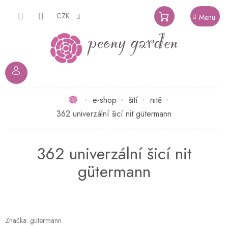
Přejít
na
CZK
NÁKUPNÍ
obsah
KOŠÍK
Domů
e-shop
šití
nitě
362 univerzální šicí nit gütermann
362 univerzální šicí nit
gütermann
Značka:
gütermann