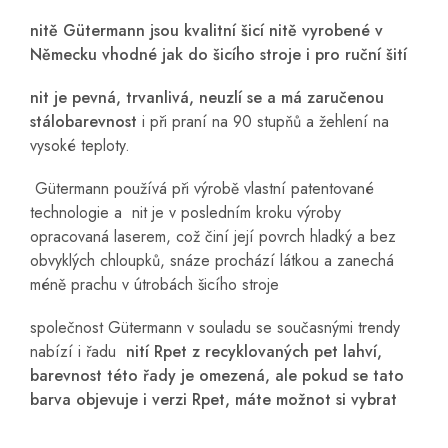
nitě Gütermann jsou kvalitní šicí nitě vyrobené v
Německu vhodné jak do šicího stroje i pro ruční šití
nit je pevná, trvanlivá, neuzlí se a má zaručenou
stálobarevnost
i při praní na 90 stupňů a žehlení na
vysoké teploty.
Gütermann používá při výrobě vlastní patentované
technologie a nit je v posledním kroku výroby
opracovaná laserem, což činí její povrch hladký a bez
obvyklých chloupků, snáze prochází látkou a zanechá
méně prachu v útrobách šicího stroje
společnost Gütermann v souladu se současnými trendy
nabízí i řadu
nití Rpet z recyklovaných pet lahví,
barevnost této řady je omezená, ale pokud se tato
barva objevuje i verzi Rpet, máte možnot si vybrat