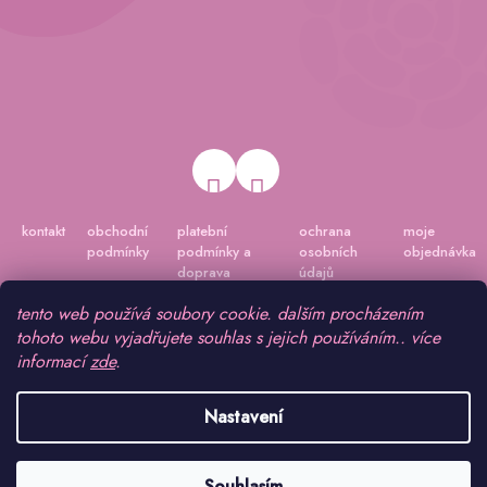
kontakt
obchodní
platební
ochrana
moje
podmínky
podmínky a
osobních
objednávka
doprava
údajů
tento web používá soubory cookie. dalším procházením
tohoto webu vyjadřujete souhlas s jejich používáním.. více
informací
zde
.
Nastavení
Vytvořil Shoptet
|
Připravil Shoptetnamiru.cz
Souhlasím