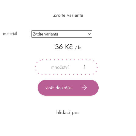
Zvolte variantu
materiál
36 Kč
/ ks
Měrná
cena:
vložit do košíku