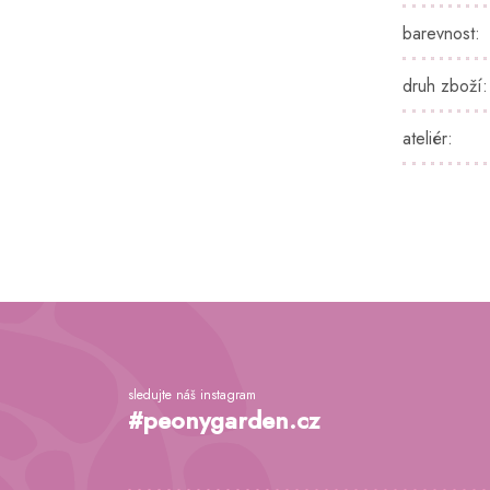
barevnost
:
druh zboží
:
ateliér
:
Z
á
p
a
sledujte náš instagram
t
#peonygarden.cz
í