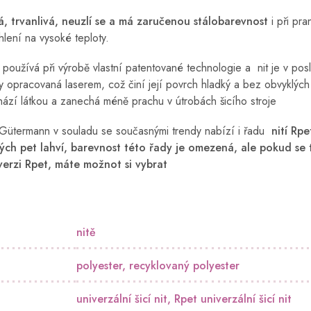
ná, trvanlivá, neuzlí se a má zaručenou stálobarevnost
i při pr
hlení na vysoké teploty.
oužívá při výrobě vlastní patentované technologie a nit je v pos
y opracovaná laserem, což činí její povrch hladký a bez obvyklých
ází látkou a zanechá méně prachu v útrobách šicího stroje
Gütermann v souladu se současnými trendy nabízí i řadu
nití Rpe
ých pet lahví, barevnost této řady je omezená, ale pokud se 
 verzi Rpet, máte možnot si vybrat
nitě
polyester
,
recyklovaný polyester
univerzální šicí nit
,
Rpet univerzální šicí nit