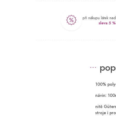
při nákupu látek na
sleva 5 %
pop
100% polye
návin: 100
nitě Güter
stroje i pro