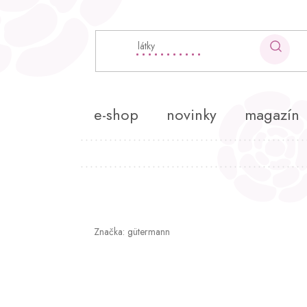
Přejít
na
obsah
e-shop
novinky
magazín
Značka:
gütermann