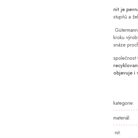
nit je pev
stupňů a že
Gütermann p
kroku výrob
snáze proch
společnost 
recyklovan
objevuje i
kategorie
:
materiál
:
•nit
: