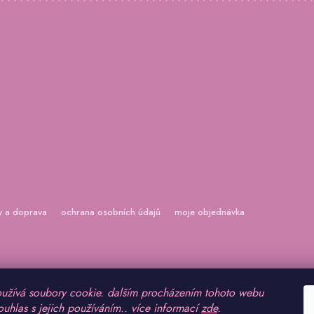
y a doprava
ochrana osobních údajů
moje objednávka
užívá soubory cookie. dalším procházením tohoto webu
ouhlas s jejich používáním.. více informací
zde
.