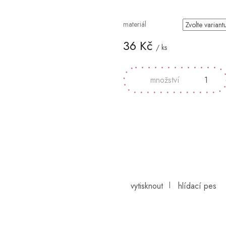
materiál
36 Kč
/ ks
Měrná
cena: