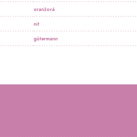
oranžová
nit
gütermann