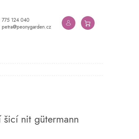
775 124 040
NÁKUPNÍ
petra@peonygarden.cz
KOŠÍK
 šicí nit gütermann