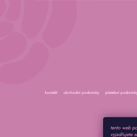
kontakt
obchodní podmínky
platební podmínk
tento web po
vyjadřujete s