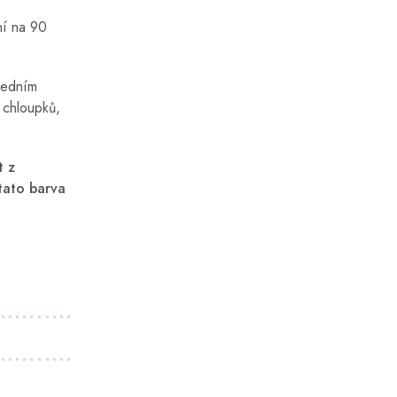
aní na 90
ledním
 chloupků,
t z
tato barva