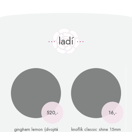
ladí
520,-
16,-
gingham lemon (dvojitá
knoflík classic shine 15mm