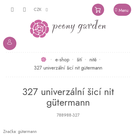
Přejít
na
CZK
NÁKUPNÍ
obsah
KOŠÍK
Domů
e-shop
šití
nitě
327 univerzální šicí nit gütermann
327 univerzální šicí nit
gütermann
788988-327
Značka:
gütermann