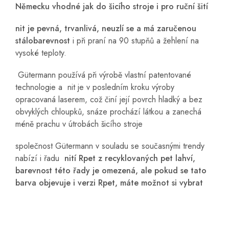
Německu vhodné jak do šicího stroje i pro ruční šití
nit je pevná, trvanlivá, neuzlí se a má zaručenou
stálobarevnost
i při praní na 90 stupňů a žehlení na
vysoké teploty.
Gütermann používá při výrobě vlastní patentované
technologie a nit je v posledním kroku výroby
opracovaná laserem, což činí její povrch hladký a bez
obvyklých chloupků, snáze prochází látkou a zanechá
méně prachu v útrobách šicího stroje
společnost Gütermann v souladu se současnými trendy
nabízí i řadu
nití Rpet z recyklovaných pet lahví,
barevnost této řady je omezená, ale pokud se tato
barva objevuje i verzi Rpet, máte možnot si vybrat