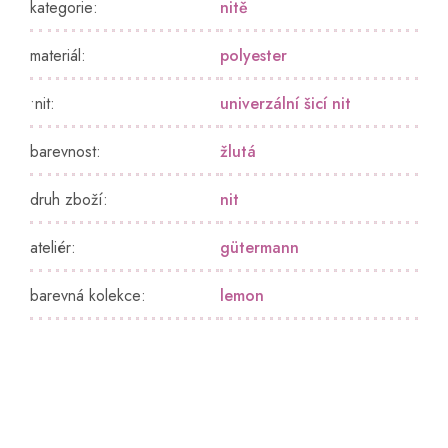
kategorie
:
nitě
materiál
:
polyester
•nit
:
univerzální šicí nit
barevnost
:
žlutá
druh zboží
:
nit
ateliér
:
gütermann
barevná kolekce
:
lemon