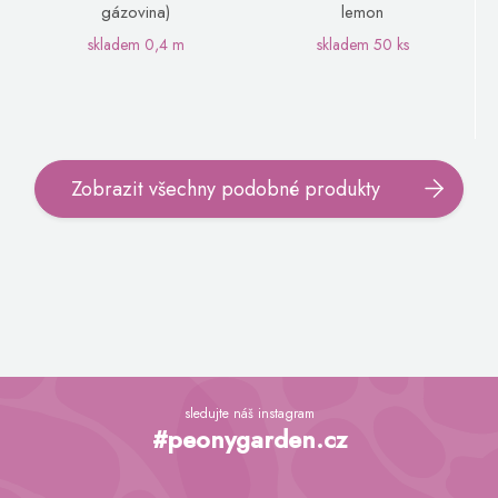
gázovina)
lemon
skladem
0,4 m
skladem
50 ks
Zobrazit všechny podobné produkty
Z
á
sledujte náš instagram
p
#peonygarden.cz
a
t