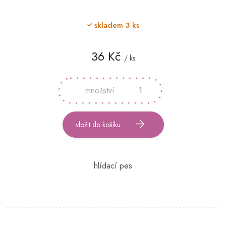
skladem
3 ks
36 Kč
/ ks
Měrná
cena:
vložit do košíku