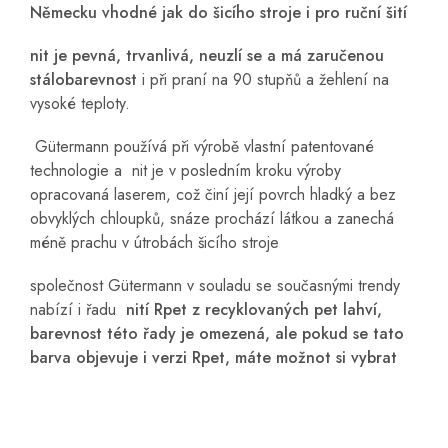
Německu vhodné jak do šicího stroje i pro ruční šití
nit je pevná, trvanlivá, neuzlí se a má zaručenou
stálobarevnost
i při praní na 90 stupňů a žehlení na
vysoké teploty.
Gütermann používá při výrobě vlastní patentované
technologie a nit je v posledním kroku výroby
opracovaná laserem, což činí její povrch hladký a bez
obvyklých chloupků, snáze prochází látkou a zanechá
méně prachu v útrobách šicího stroje
společnost Gütermann v souladu se současnými trendy
nabízí i řadu
nití Rpet z recyklovaných pet lahví,
barevnost této řady je omezená, ale pokud se tato
barva objevuje i verzi Rpet, máte možnot si vybrat