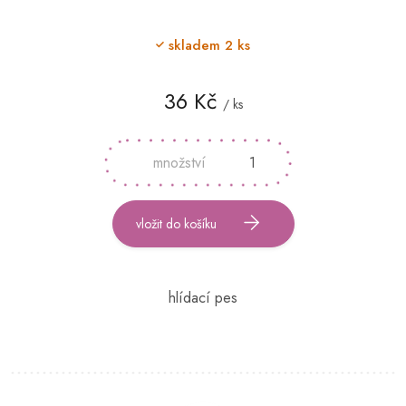
skladem
2 ks
36 Kč
/ ks
Měrná
cena:
vložit do košíku