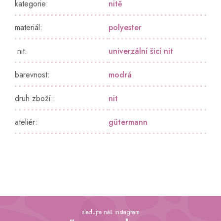
kategorie
:
nitě
materiál
:
polyester
•nit
:
univerzální šicí nit
barevnost
:
modrá
druh zboží
:
nit
ateliér
:
gütermann
Z
á
sledujte náš instagram