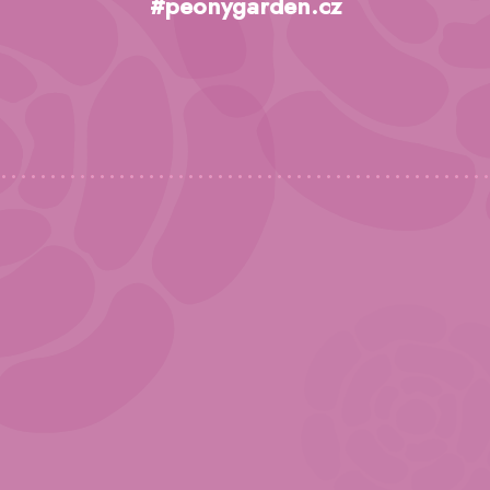
p
#peonygarden.cz
a
t
í