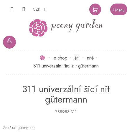
Přejít
na
CZK
NÁKUPNÍ
obsah
KOŠÍK
Domů
e-shop
šití
nitě
311 univerzální šicí nit gütermann
311 univerzální šicí nit
gütermann
788988-311
Značka:
gütermann