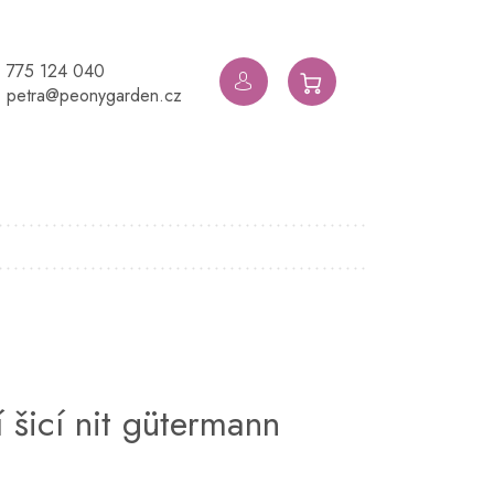
775 124 040
NÁKUPNÍ
petra@peonygarden.cz
KOŠÍK
 šicí nit gütermann