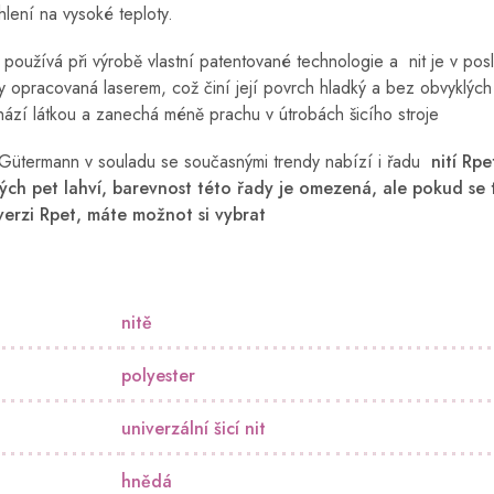
hlení na vysoké teploty.
oužívá při výrobě vlastní patentované technologie a nit je v pos
y opracovaná laserem, což činí její povrch hladký a bez obvyklých
ází látkou a zanechá méně prachu v útrobách šicího stroje
Gütermann v souladu se současnými trendy nabízí i řadu
nití Rpe
ých pet lahví, barevnost této řady je omezená, ale pokud se 
 verzi Rpet, máte možnot si vybrat
nitě
polyester
univerzální šicí nit
hnědá