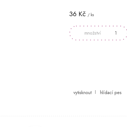
36 Kč
/ ks
Měrná
cena: