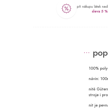
při nákupu látek na
sleva 5 %
pop
100% polye
návin: 100
nitě Güter
stroje i pro
nit je pev