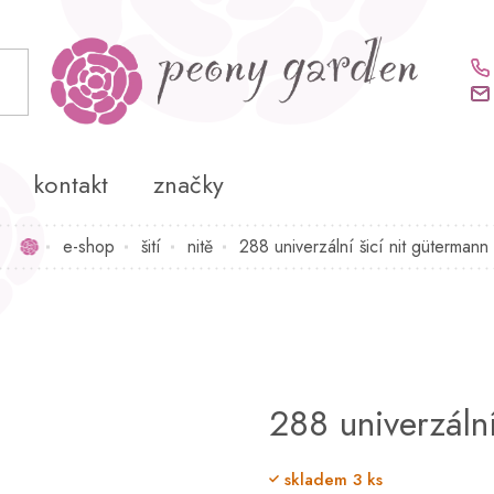
kontakt
značky
e-shop
šití
nitě
288 univerzální šicí nit gütermann
Domů
288 univerzální
skladem
3 ks