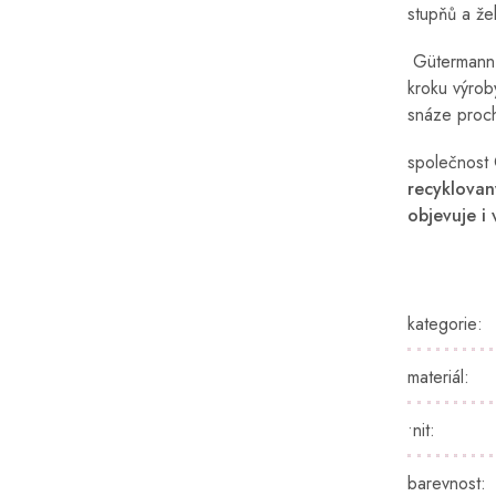
stupňů a že
Gütermann p
kroku výrob
snáze proch
společnost 
recyklovan
objevuje i
kategorie
:
materiál
:
•nit
:
barevnost
: