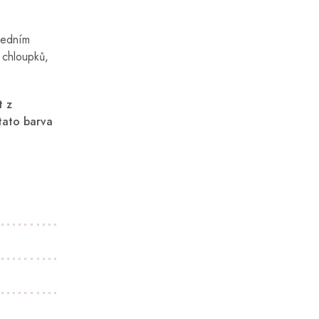
ledním
 chloupků,
t z
tato barva