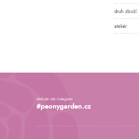
druh zboží
:
ateliér
:
Z
á
p
a
sledujte náš instagram
t
#peonygarden.cz
í