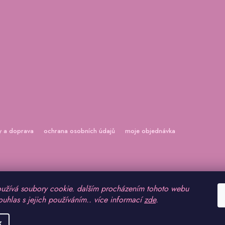
y a doprava
ochrana osobních údajů
moje objednávka
užívá soubory cookie. dalším procházením tohoto webu
ouhlas s jejich používáním.. více informací
zde
.
vyhrazena.