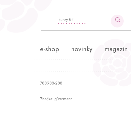
Přejít
na
obsah
e-shop
novinky
magazín
788988-288
Značka:
gütermann