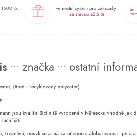
d 1500 Kč
věrnostní systém pro zákazníky
se slevou až 5 %
is
značka
ostatní inform
ster, (Rpet - recyklovaný polyester)
m
mann jsou kvalitní šicí nitě vyrobené v Německu vhodné jak d
 ruční šití
ná, trvanlivá, neuzlí se a má zaručenou stálobarevnost
i při pr