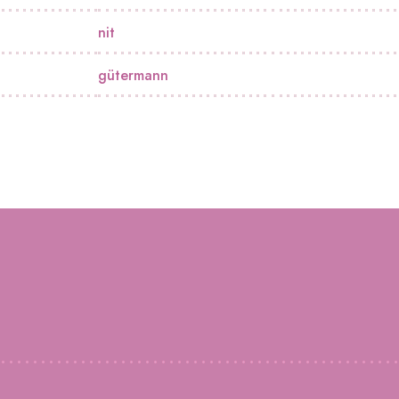
nit
gütermann