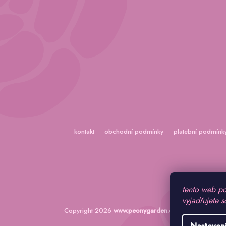
kontakt
obchodní podmínky
platební podmínk
tento web po
vyjadřujete s
Copyright 2026
www.peonygarden.cz
. Všechna práva 