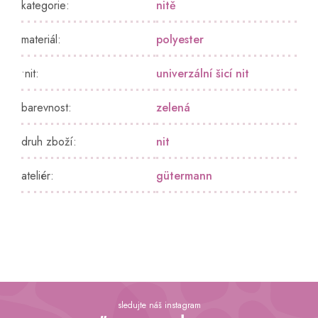
kategorie
:
nitě
materiál
:
polyester
•nit
:
univerzální šicí nit
barevnost
:
zelená
druh zboží
:
nit
ateliér
:
gütermann
Z
á
sledujte náš instagram