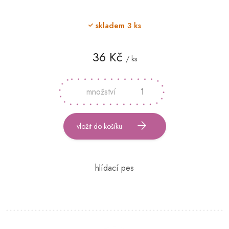
skladem
3 ks
36 Kč
/ ks
Měrná
cena:
vložit do košíku