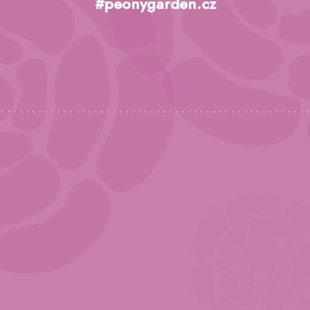
p
#peonygarden.cz
a
t
í