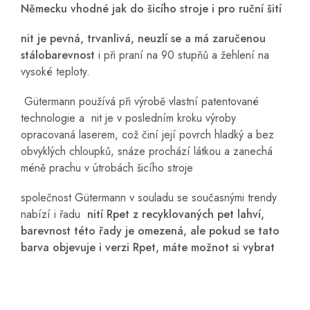
Německu vhodné jak do šicího stroje i pro ruční šití
nit je pevná, trvanlivá, neuzlí se a má zaručenou
stálobarevnost
i při praní na 90 stupňů a žehlení na
vysoké teploty.
Gütermann používá při výrobě vlastní patentované
technologie a nit je v posledním kroku výroby
opracovaná laserem, což činí její povrch hladký a bez
obvyklých chloupků, snáze prochází látkou a zanechá
méně prachu v útrobách šicího stroje
společnost Gütermann v souladu se současnými trendy
nabízí i řadu
nití Rpet z recyklovaných pet lahví,
barevnost této řady je omezená, ale pokud se tato
barva objevuje i verzi Rpet, máte možnot si vybrat