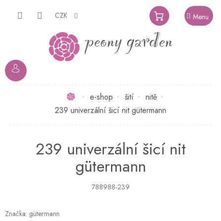
Přejít
na
CZK
NÁKUPNÍ
obsah
KOŠÍK
Domů
e-shop
šití
nitě
239 univerzální šicí nit gütermann
239 univerzální šicí nit
gütermann
788988-239
Značka:
gütermann