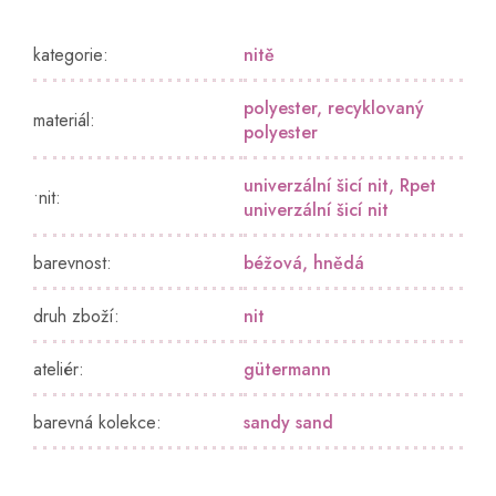
kategorie
:
nitě
polyester
,
recyklovaný
materiál
:
polyester
univerzální šicí nit
,
Rpet
•nit
:
univerzální šicí nit
barevnost
:
béžová
,
hnědá
druh zboží
:
nit
ateliér
:
gütermann
barevná kolekce
:
sandy sand