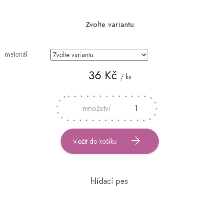
Zvolte variantu
materiál
36 Kč
/ ks
Měrná
cena:
vložit do košíku