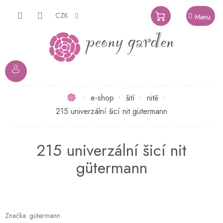
Přejít
na
CZK
NÁKUPNÍ
obsah
KOŠÍK
Domů
e-shop
šití
nitě
215 univerzální šicí nit gütermann
215 univerzální šicí nit
gütermann
Značka:
gütermann