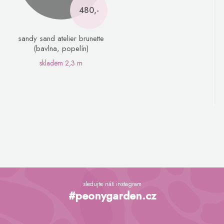
480,-
sandy sand atelier brunette
(bavlna, popelín)
skladem
2,3 m
Z
á
sledujte náš instagram
p
#peonygarden.cz
a
t