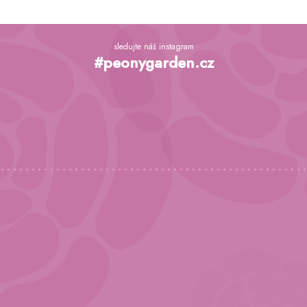
Z
á
sledujte náš instagram
p
#peonygarden.cz
a
t
í