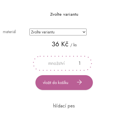
Zvolte variantu
materiál
36 Kč
/ ks
Měrná
cena:
vložit do košíku