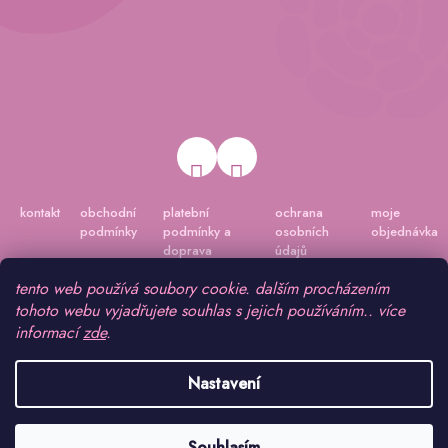
kontakt
obchodní
platební
ochrana
moje
podmínky
podmínky a
osobních
objednávka
doprava
údajů
tento web používá soubory cookie. dalším procházením
tohoto webu vyjadřujete souhlas s jejich používáním.. více
informací
zde
.
Nastavení
Vytvořil Shoptet
|
Připravil Shoptetnamiru.cz
Souhlasím