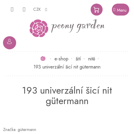
Přejít
na
CZK
NÁKUPNÍ
obsah
KOŠÍK
Domů
e-shop
šití
nitě
193 univerzální šicí nit gütermann
193 univerzální šicí nit
gütermann
Značka:
gütermann