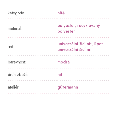
kategorie
:
nitě
polyester
,
recyklovaný
materiál
:
polyester
univerzální šicí nit
,
Rpet
•nit
:
univerzální šicí nit
barevnost
:
modrá
druh zboží
:
nit
ateliér
:
gütermann