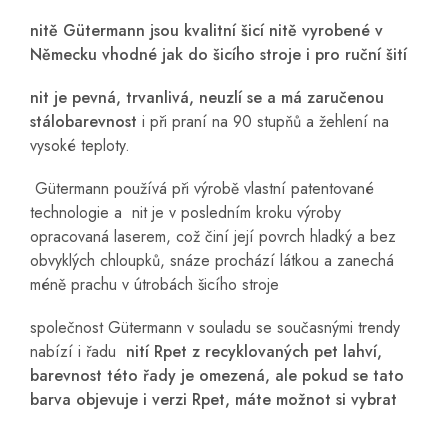
nitě Gütermann jsou kvalitní šicí nitě vyrobené v
Německu vhodné jak do šicího stroje i pro ruční šití
nit je pevná, trvanlivá, neuzlí se a má zaručenou
stálobarevnost
i při praní na 90 stupňů a žehlení na
vysoké teploty.
Gütermann používá při výrobě vlastní patentované
technologie a nit je v posledním kroku výroby
opracovaná laserem, což činí její povrch hladký a bez
obvyklých chloupků, snáze prochází látkou a zanechá
méně prachu v útrobách šicího stroje
společnost Gütermann v souladu se současnými trendy
nabízí i řadu
nití Rpet z recyklovaných pet lahví,
barevnost této řady je omezená, ale pokud se tato
barva objevuje i verzi Rpet, máte možnot si vybrat