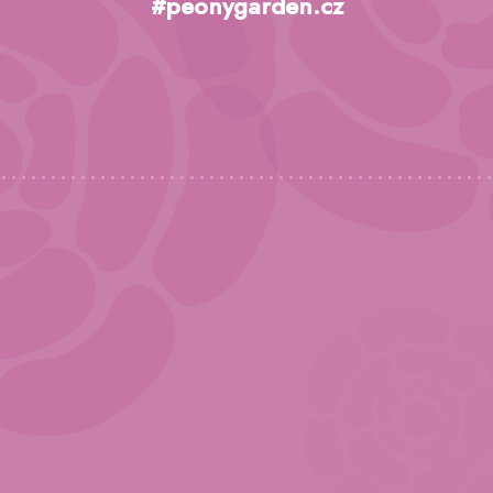
p
#peonygarden.cz
a
t
í