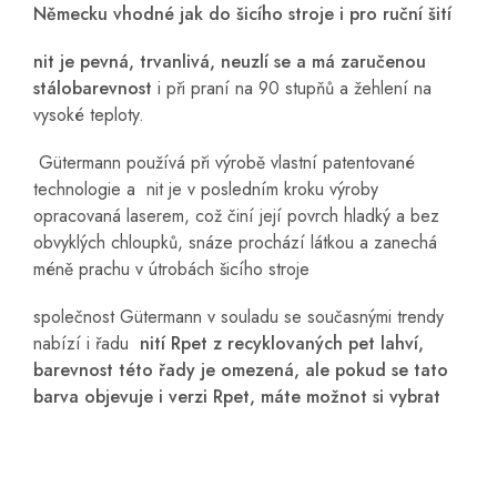
Německu vhodné jak do šicího stroje i pro ruční šití
nit je pevná, trvanlivá, neuzlí se a má zaručenou
stálobarevnost
i při praní na 90 stupňů a žehlení na
vysoké teploty.
Gütermann používá při výrobě vlastní patentované
technologie a nit je v posledním kroku výroby
opracovaná laserem, což činí její povrch hladký a bez
obvyklých chloupků, snáze prochází látkou a zanechá
méně prachu v útrobách šicího stroje
společnost Gütermann v souladu se současnými trendy
nabízí i řadu
nití Rpet z recyklovaných pet lahví,
barevnost této řady je omezená, ale pokud se tato
barva objevuje i verzi Rpet, máte možnot si vybrat