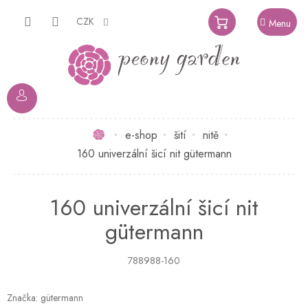
Přejít
na
CZK
NÁKUPNÍ
obsah
KOŠÍK
Domů
e-shop
šití
nitě
160 univerzální šicí nit gütermann
160 univerzální šicí nit
gütermann
788988-160
Značka:
gütermann