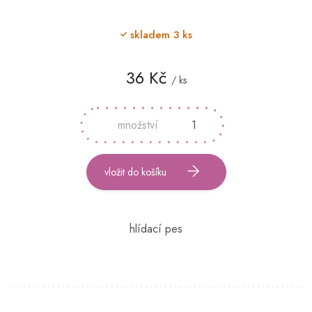
skladem
3 ks
36 Kč
/ ks
Měrná
cena:
vložit do košíku