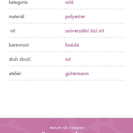
kategorie
:
nitě
materiál
:
polyester
•nit
:
univerzální šicí nit
barevnost
:
hnědá
druh zboží
:
nit
ateliér
:
gütermann
Z
á
sledujte náš instagram