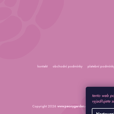
kontakt
obchodní podmínky
platební podmínk
tento web po
vyjadřujete s
Copyright 2026
www.peonygarden.cz
. Všechna práva 