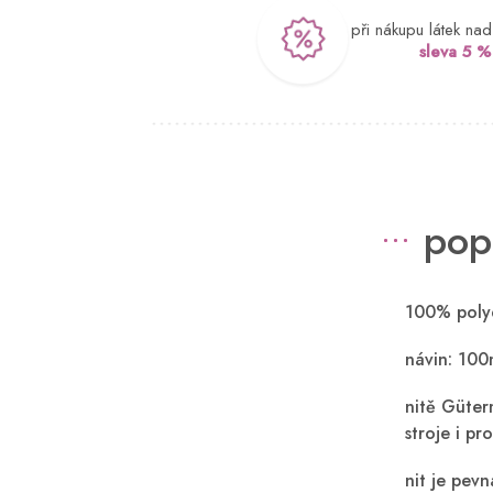
při nákupu látek na
sleva 5 %
pop
100% polye
návin: 100
nitě Güter
stroje i pro
nit je pev