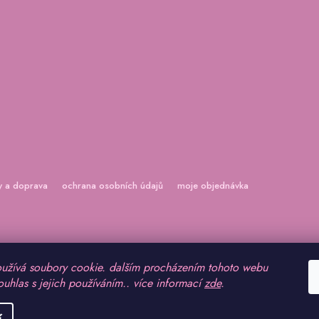
y a doprava
ochrana osobních údajů
moje objednávka
užívá soubory cookie. dalším procházením tohoto webu
ouhlas s jejich používáním.. více informací
zde
.
vyhrazena.