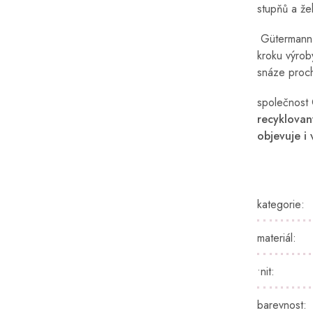
stupňů a že
Gütermann p
kroku výrob
snáze proch
společnost 
recyklovan
objevuje i
kategorie
:
materiál
:
•nit
:
barevnost
: