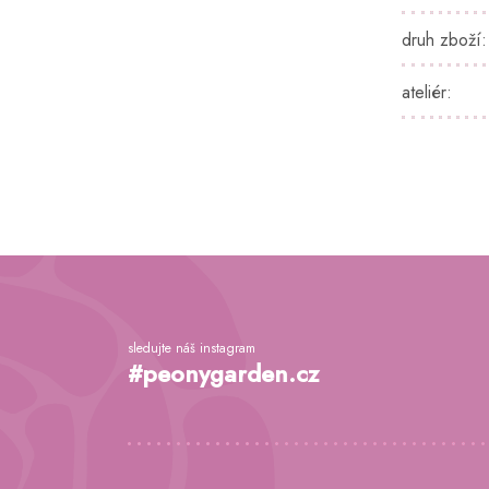
druh zboží
:
ateliér
:
Z
á
p
a
sledujte náš instagram
t
#peonygarden.cz
í