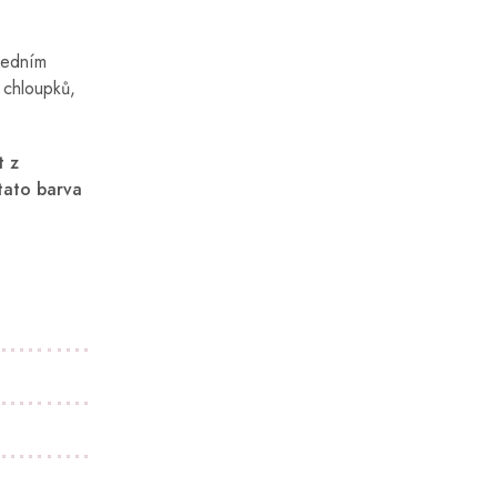
ledním
 chloupků,
t z
tato barva