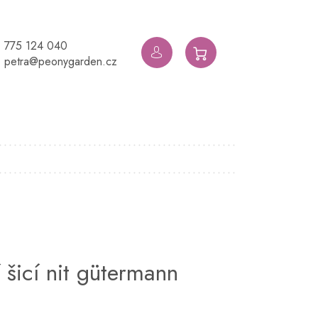
775 124 040
NÁKUPNÍ
petra@peonygarden.cz
KOŠÍK
 šicí nit gütermann