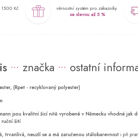
d 1500 Kč
věrnostní systém pro zákazníky
se slevou až 5 %
is
značka
ostatní inform
ster, (Rpet - recyklovaný polyester)
m
mann jsou kvalitní šicí nitě vyrobené v Německu vhodné jak d
 ruční šití
ná, trvanlivá, neuzlí se a má zaručenou stálobarevnost
i při pr