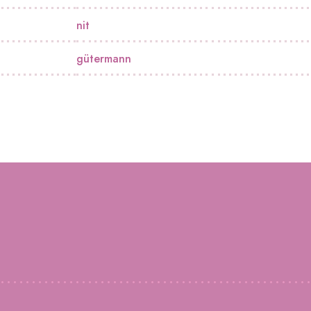
nit
gütermann