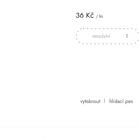
36 Kč
/ ks
Měrná
cena: