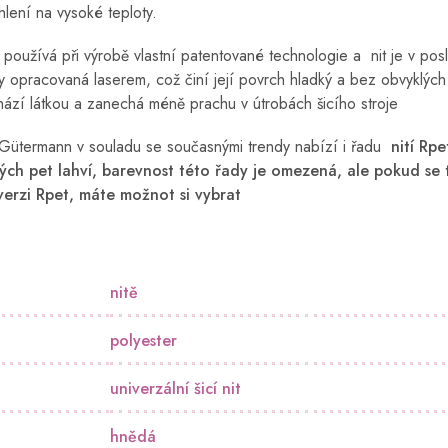
hlení na vysoké teploty.
oužívá při výrobě vlastní patentované technologie a nit je v pos
y opracovaná laserem, což činí její povrch hladký a bez obvyklých
ází látkou a zanechá méně prachu v útrobách šicího stroje
Gütermann v souladu se současnými trendy nabízí i řadu
nití Rpe
ých pet lahví, barevnost této řady je omezená, ale pokud se 
 verzi Rpet, máte možnot si vybrat
nitě
polyester
univerzální šicí nit
hnědá