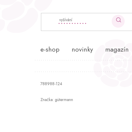
Přejít
na
obsah
e-shop
novinky
magazín
788988-124
Značka:
gütermann