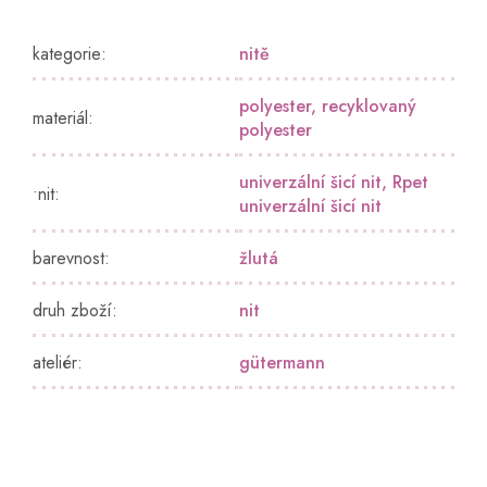
kategorie
:
nitě
polyester
,
recyklovaný
materiál
:
polyester
univerzální šicí nit
,
Rpet
•nit
:
univerzální šicí nit
barevnost
:
žlutá
druh zboží
:
nit
ateliér
:
gütermann