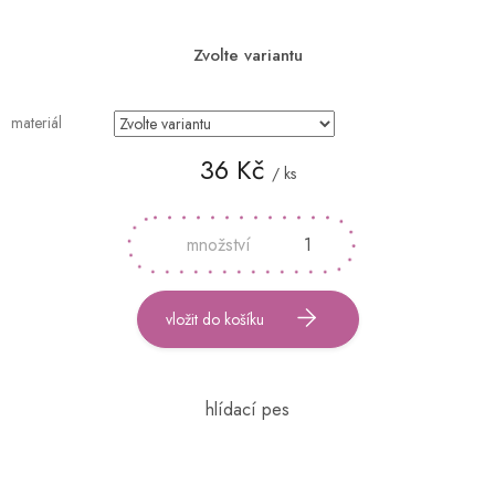
Zvolte variantu
materiál
36 Kč
/ ks
Měrná
cena:
vložit do košíku