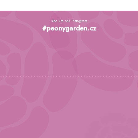
Z
á
sledujte náš instagram
p
#peonygarden.cz
a
t
í