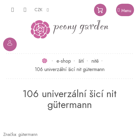
Přejít
na
CZK
NÁKUPNÍ
obsah
KOŠÍK
Domů
e-shop
šití
nitě
106 univerzální šicí nit gütermann
106 univerzální šicí nit
gütermann
Značka:
gütermann