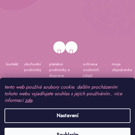
kontakt
obchodní
platební
ochrana
moje
podmínky
podmínky a
osobních
objednávka
doprava
údajů
tento web používá soubory cookie. dalším procházením
tohoto webu vyjadřujete souhlas s jejich používáním.. více
informací
zde
.
Nastavení
Vytvořil Shoptet
|
Připravil Shoptetnamiru.cz
Souhlasím