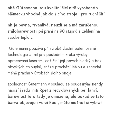
nitě Gütermann jsou kvalitní šicí nitě vyrobené v
Německu vhodné jak do šicího stroje i pro ruční šití
nit je pevná, trvanlivá, neuzlí se a má zaručenou
stálobarevnost
i při praní na 90 stupňů a žehlení na
vysoké teploty.
Gütermann používá při výrobě vlastní patentované
technologie a nit je v posledním kroku výroby
opracovaná laserem, což činí její povrch hladký a bez
obvyklých chloupků, snáze prochází látkou a zanechá
méně prachu v útrobách šicího stroje
společnost Gütermann v souladu se současnými trendy
nabízí i řadu
nití Rpet z recyklovaných pet lahví,
barevnost této řady je omezená, ale pokud se tato
barva objevuje i verzi Rpet, máte možnot si vybrat