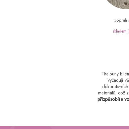
í
o
p
d
a
u
popruh 
n
k
e
t
skladem
l
ů
Tkalouny k le
vyžadují vě
dekorativních
materiálů, což z
přizpůsobíte v
Z