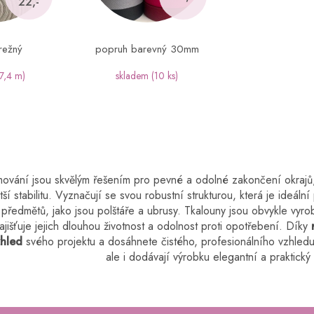
22,-
režný
popruh barevný 30mm
(7,4 m)
skladem
(10 ks)
O
v
mování jsou skvělým řešením pro pevné a odolné zakončení okrajů, 
l
tší stabilitu. Vyznačují se svou robustní strukturou, která je ideál
á
d
 předmětů, jako jsou polštáře a ubrusy. Tkalouny jsou obvykle vyr
a
ajišťuje jejich dlouhou životnost a odolnost proti opotřebení. Díky
c
zhled
svého projektu a dosáhnete čistého, profesionálního vzhledu
í
ale i dodávají výrobku elegantní a praktický 
p
r
v
k