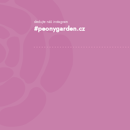
á
p
a
sledujte náš instagram
t
#peonygarden.cz
í