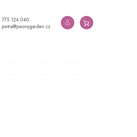
775 124 040
NÁKUPNÍ
petra@peonygarden.cz
KOŠÍK