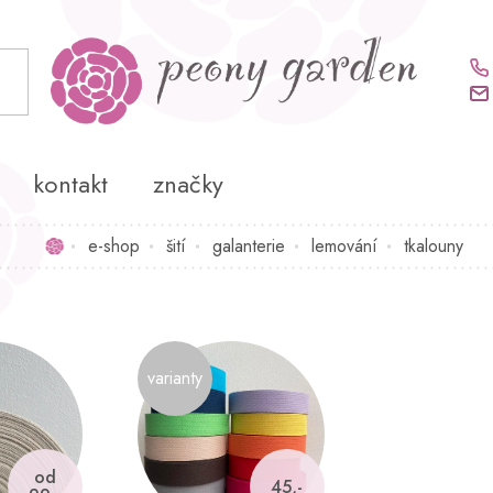
kontakt
značky
e-shop
šití
galanterie
lemování
tkalouny
Domů
varianty
od
45,-