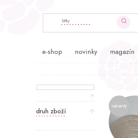
Přejít
na
obsah
e-shop
novinky
magazín
P
o
V
s
ý
varianty
t
p
druh zboží
r
i
a
s
n
p
n
r