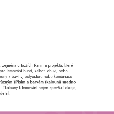
zejména u těžších tkanin a projektů, které
ní pro lemování bund, kalhot, obuvi, nebo
obeny z bavlny, polyesteru nebo kombinace
různým šířkám a barvám tkalounů snadno
. Tkalouny k lemování nejen zpevňují okraje,
detail.