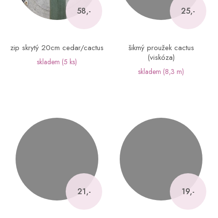
58,-
25,-
zip skrytý 20cm cedar/cactus
šikmý proužek cactus
(viskóza)
skladem
(5 ks)
skladem
(8,3 m)
21,-
19,-