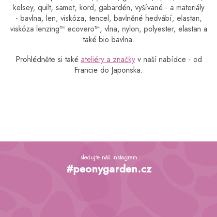
v
kelsey, quilt, samet, kord, gabardén, vyšívané - a materiály
k
- bavlna, len, viskóza, tencel, bavlněné hedvábí, elastan,
y
viskóza lenzing™️ ecovero™️, vlna, nylon, polyester, elastan a
v
také bio bavlna.
ý
p
Prohlédněte si také
ateliéry a značky
v naší nabídce - od
i
Francie do Japonska.
s
u
Z
á
sledujte náš instagram
p
#peonygarden.cz
a
t
í