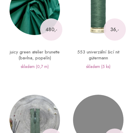
i
s
p
r
o
480,-
36,-
d
u
k
juicy green atelier brunette
553 univerzální šicí nit
t
(bavlna, popelín)
gütermann
ů
skladem
(0,7 m)
skladem
(5 ks)