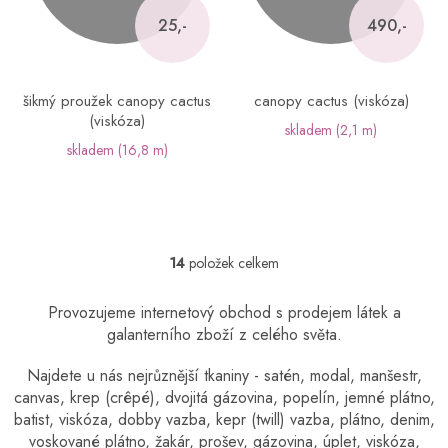
25,-
490,-
šikmý proužek canopy cactus
canopy cactus (viskóza)
(viskóza)
skladem
(2,1 m)
skladem
(16,8 m)
14
položek celkem
O
v
l
Provozujeme internetový obchod s prodejem látek a
á
galanterního zboží z celého světa.
d
a
Najdete u nás nejrůznější tkaniny - satén, modal, manšestr,
c
canvas, krep (crêpé), dvojitá gázovina, popelín, jemné plátno,
í
batist, viskóza, dobby vazba, kepr (twill) vazba, plátno, denim,
p
r
voskované plátno, žakár, prošev, gázovina, úplet, viskóza,