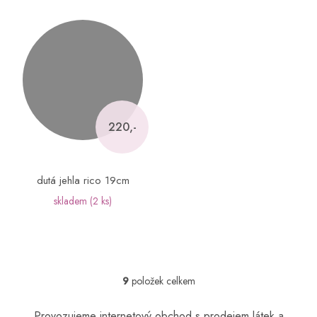
220,-
dutá jehla rico 19cm
skladem
(2 ks)
9
položek celkem
O
v
l
Provozujeme internetový obchod s prodejem látek a