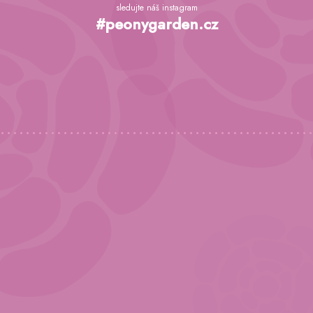
á
sledujte náš instagram
p
#peonygarden.cz
a
t
í