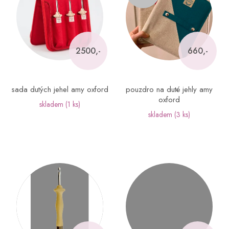
i
s
p
r
o
2500,-
660,-
d
u
k
sada dutých jehel amy oxford
pouzdro na duté jehly amy
t
oxford
skladem
(1 ks)
ů
skladem
(3 ks)