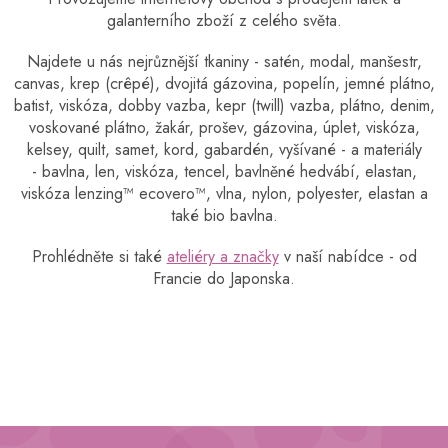
á
galanterního zboží z celého světa.
d
a
Najdete u nás nejrůznější tkaniny - satén, modal, manšestr,
c
canvas, krep (crêpé), dvojitá gázovina, popelín, jemné plátno,
í
batist, viskóza, dobby vazba, kepr (twill) vazba, plátno, denim,
p
r
voskované plátno, žakár, prošev, gázovina, úplet, viskóza,
v
kelsey, quilt, samet, kord, gabardén, vyšívané - a materiály
k
- bavlna, len, viskóza, tencel, bavlněné hedvábí, elastan,
y
viskóza lenzing™️ ecovero™️, vlna, nylon, polyester, elastan a
v
také bio bavlna.
ý
p
Prohlédněte si také
ateliéry a značky
v naší nabídce - od
i
Francie do Japonska.
s
u
Z