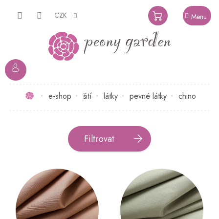
Přejít
na
CZK
NÁKUPNÍ
obsah
KOŠÍK
Domů
e-shop
šití
látky
pevné látky
chino
Filtrovat
V
ý
p
i
s