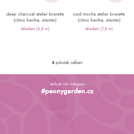
deep charcoal atelier brunette
iced mocha atelier brunette
(chino bavlna, elastan)
(chino bavlna, elastan)
skladem
(6,8 m)
skladem
(7,8 m)
4
položek celkem
O
v
l
Z
á
á
sledujte náš instagram
d
p
#peonygarden.cz
a
a
c
t
í
í
p
r
v
k
y