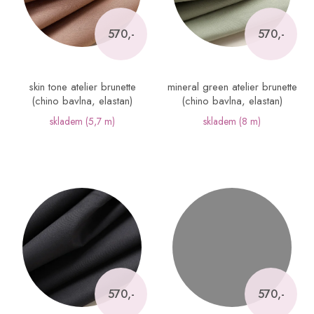
p
r
o
570,-
570,-
d
u
k
skin tone atelier brunette
mineral green atelier brunette
t
(chino bavlna, elastan)
(chino bavlna, elastan)
ů
skladem
(5,7 m)
skladem
(8 m)
570,-
570,-