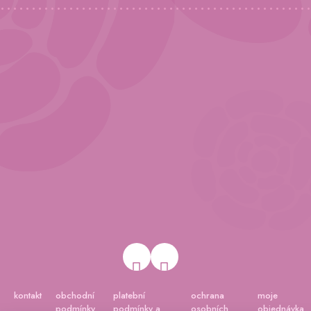
v
ý
p
i
s
u
kontakt
obchodní
platební
ochrana
moje
podmínky
podmínky a
osobních
objednávka