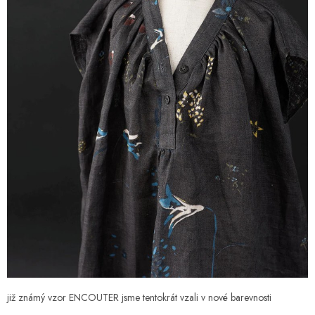
již známý vzor ENCOUTER jsme tentokrát vzali v nové barevnosti