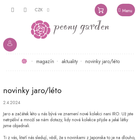
Přejít
na
CZK
NÁKUPNÍ
obsah
KOŠÍK
Domů
magazín
aktuality
novinky jaro/léto
novinky jaro/léto
2.4.2024
Jaro a začátek léto u nás bývá ve znamení nové kolekci nani IRO. Už jste
netrpěliví a množí se nám dotazy, kdy nová kolekce přijde a jaké látky
jsme objednali.
Ti z vás, kteří nás sledují, vědí, že s novinkami z Japonska to je na dlouho,