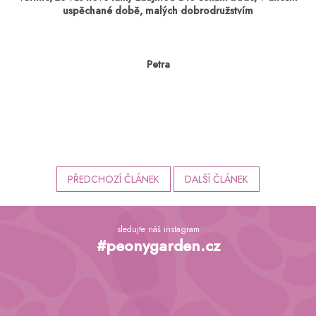
uspěchané době, malých dobrodružstvím
Petra
PŘEDCHOZÍ ČLÁNEK
DALŠÍ ČLÁNEK
Z
á
sledujte náš instagram
p
#peonygarden.cz
a
t
í