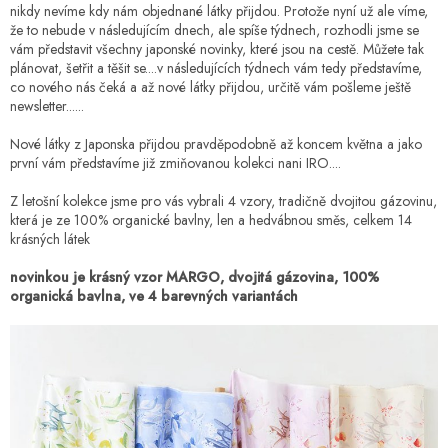
nikdy nevíme kdy nám objednané látky přijdou. Protože nyní už ale víme,
že to nebude v následujícím dnech, ale spíše týdnech, rozhodli jsme se
vám představit všechny japonské novinky, které jsou na cestě. Můžete tak
plánovat, šetřit a těšit se....v následujících týdnech vám tedy představíme,
co nového nás čeká a až nové látky přijdou, určitě vám pošleme ještě
newsletter......
Nové látky z Japonska přijdou pravděpodobně až koncem května a jako
první vám představíme již zmiňovanou kolekci nani IRO....
Z letošní kolekce jsme pro vás vybrali 4 vzory, tradičně dvojitou gázovinu,
která je ze 100% organické bavlny, len a hedvábnou směs, celkem 14
krásných látek
novinkou je krásný vzor MARGO, dvojitá gázovina, 100%
organická bavlna, ve 4 barevných variantách