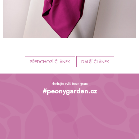
PŘEDCHOZÍ ČLÁNEK
DALŠÍ ČLÁNEK
Z
á
sledujte náš instagram
p
#peonygarden.cz
a
t
í