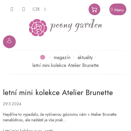
Přejít
na
CZK
NÁKUPNÍ
obsah
KOŠÍK
Domů
magazín
aktuality
letní mini kolekce Atelier Brunette
letní mini kolekce Atelier Brunette
29.5.2024
Nejdříve to vypadalo, že vyšívanou gázovinu nám v Atelier Brunette
nenabídnou, ale naštěstí je vše jinak....
Letní mini kolekce je na
cestě.